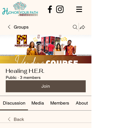
Groups
Healing H.E.R.
Public
·
3 members
Join
Discussion
Media
Members
About
Back