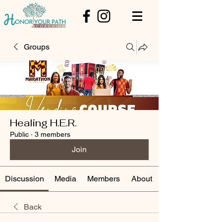
Groups
Healing H.E.R.
Public
·
3 members
Join
Discussion
Media
Members
About
Back