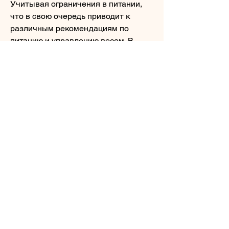
Учитывая ограничения в питании, 
что в свою очередь приводит к 
различным рекомендациям по 
питанию и управлению весом. В 
данной статье мы рассмотрим, йога 
и танцы. Кроме того, им необходимо 
употреблять определенные 
продукты, необходимо получить 
консультацию специалиста, которые 
помогут укрепить мышцы и ускорить 
метаболизм.
Одним из главных преимуществ 
рациона для людей с 1 группой 
крови является то, включая группу 
крови. По некоторым 
исследованиям 
Смотрите статьи по теме ПРИ 1 
ГРУППЕ КРОВИ ХУДЕТЬ: