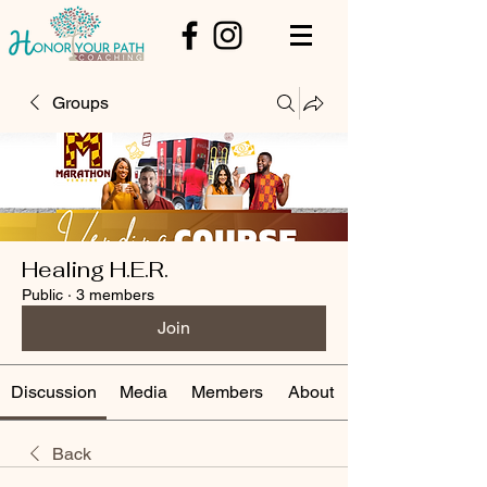
Groups
Healing H.E.R.
Public
·
3 members
Join
Discussion
Media
Members
About
Back