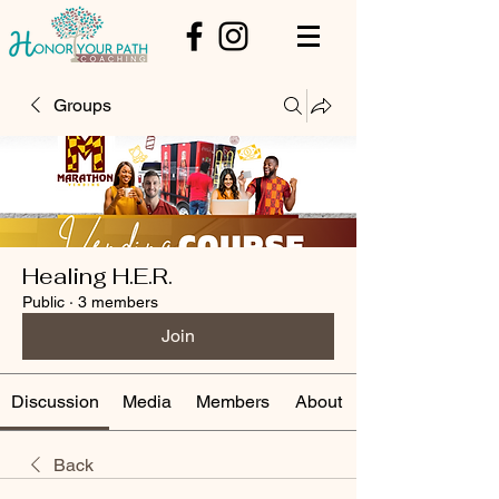
Groups
Healing H.E.R.
Public
·
3 members
Join
Discussion
Media
Members
About
Back