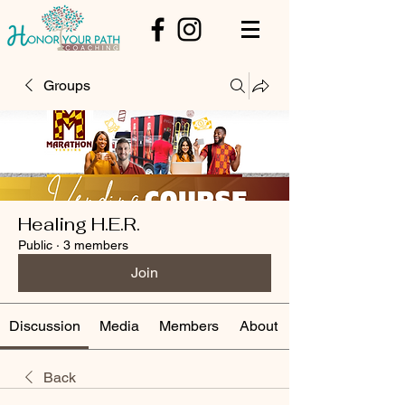
Groups
Healing H.E.R.
Public
·
3 members
Join
Discussion
Media
Members
About
Back