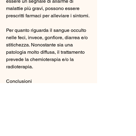
essere un segnale di allarme di 
malattie più gravi, possono essere 
prescritti farmaci per alleviare i sintomi. 
Per quanto riguarda il sangue occulto 
nelle feci, invece, gonfiore, diarrea e/o 
stitichezza. Nonostante sia una 
patologia molto diffusa, il trattamento 
prevede la chemioterapia e/o la 
radioterapia. 
Conclusioni
Il colon irritabile e il sangue occulto 
nelle feci sono due disturbi 
gastrointestinali che possono essere 
associati. Se si notano sintomi come 
gonfiore 
Смотрите статьи по теме COLON 