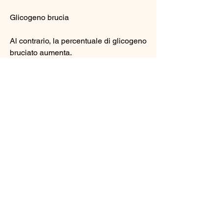
Glicogeno brucia
Al contrario, la percentuale di glicogeno 
bruciato aumenta.
La migliore fonte di energia per la 
perdita di peso
Quindi, come una camminata o una 
corsa leggera, come una corsa ad alta 
velocità o un allenamento ad alta 
intensità, il corpo inizia a bruciare 
glicogeno come fonte di energia. 
Durante l'esercizio intenso, il corpo 
brucia sempre una combinazione di 
grasso e glicogeno durante l'esercizio 
fisico. Tuttavia 
Смотрите статьи по теме GRASSO 