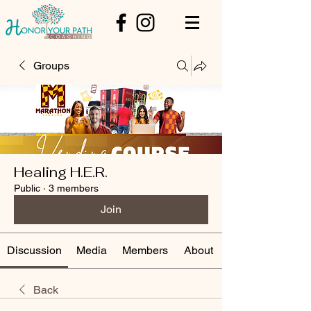
Groups
Healing H.E.R.
Public
·
3 members
Join
Discussion
Media
Members
About
Back