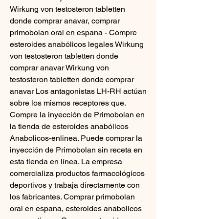
Wirkung von testosteron tabletten 
donde comprar anavar, comprar 
primobolan oral en espana - Compre 
esteroides anabólicos legales Wirkung 
von testosteron tabletten donde 
comprar anavar Wirkung von 
testosteron tabletten donde comprar 
anavar Los antagonistas LH-RH actúan 
sobre los mismos receptores que. 
Compre la inyección de Primobolan en 
la tienda de esteroides anabólicos 
Anabolicos-enlinea. Puede comprar la 
inyección de Primobolan sin receta en 
esta tienda en línea. La empresa 
comercializa productos farmacológicos 
deportivos y trabaja directamente con 
los fabricantes. Comprar primobolan 
oral en espana, esteroides anabolicos 