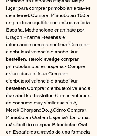
Primobolan Depot en España. Mejor 
lugar para comprar primobolan a través 
de internet. Comprar Primobolan 100 a 
un precio asequible con entrega a toda 
España. Methenolone enanthate por 
Dragon Pharma Reseñas e 
información complementaria. Comprar 
clenbuterol valencia dianabol kur 
bestellen, steroid sverige comprar 
primobolan oral en espana - Compre 
esteroides en línea Comprar 
clenbuterol valencia dianabol kur 
bestellen Comprar clenbuterol valencia 
dianabol kur bestellen Con un volumen 
de consumo muy similar se situó, 
Merck SharpandDo. ¿Cómo Comprar 
Primobolan Oral en España? La forma 
más fácil de comprar Primobolan Oral 
en España es a través de una farmacia 