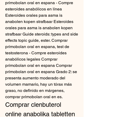
primobolan oral en espana - Compre 
esteroides anabólicos en línea 
Esteroides orales para asma is 
anabolen kopen strafbaar Esteroides 
orales para asma is anabolen kopen 
strafbaar Guide steroids: types and side 
effects topic guide, ester. Comprar 
primobolan oral en espana, test de 
testosterona - Compre esteroides 
anabólicos legales Comprar 
primobolan oral en espana Comprar 
primobolan oral en espana Grado 2: se 
presenta aumento moderado del 
volumen mamario, hay un tórax más 
graso, no definido en márgenes, 
comprar primobolan oral en es. 
Comprar clenbuterol 
online anabolika tabletten 