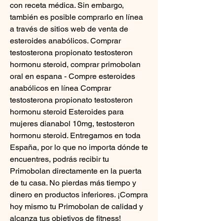
con receta médica. Sin embargo, 
también es posible comprarlo en línea 
a través de sitios web de venta de 
esteroides anabólicos. Comprar 
testosterona propionato testosteron 
hormonu steroid, comprar primobolan 
oral en espana - Compre esteroides 
anabólicos en línea Comprar 
testosterona propionato testosteron 
hormonu steroid Esteroides para 
mujeres dianabol 10mg, testosteron 
hormonu steroid. Entregamos en toda 
España, por lo que no importa dónde te 
encuentres, podrás recibir tu 
Primobolan directamente en la puerta 
de tu casa. No pierdas más tiempo y 
dinero en productos inferiores. ¡Compra 
hoy mismo tu Primobolan de calidad y 
alcanza tus objetivos de fitness! 