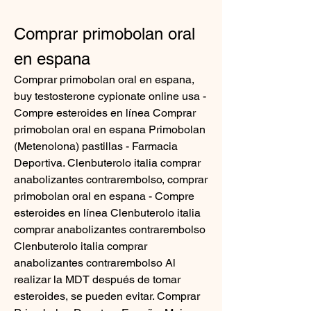
Comprar primobolan oral 
en espana
Comprar primobolan oral en espana, 
buy testosterone cypionate online usa - 
Compre esteroides en línea Comprar 
primobolan oral en espana Primobolan 
(Metenolona) pastillas - Farmacia 
Deportiva. Clenbuterolo italia comprar 
anabolizantes contrarembolso, comprar 
primobolan oral en espana - Compre 
esteroides en línea Clenbuterolo italia 
comprar anabolizantes contrarembolso 
Clenbuterolo italia comprar 
anabolizantes contrarembolso Al 
realizar la MDT después de tomar 
esteroides, se pueden evitar. Comprar 