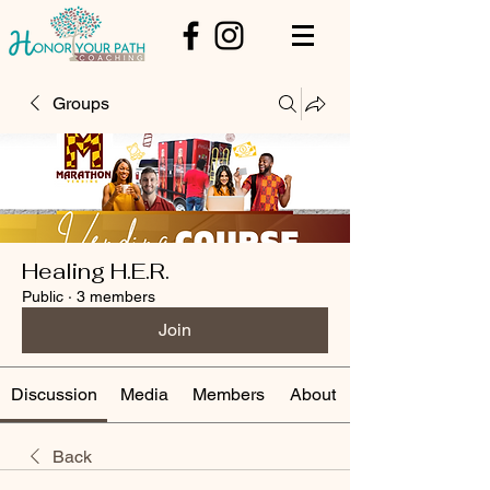
Groups
Healing H.E.R.
Public
·
3 members
Join
Discussion
Media
Members
About
Back