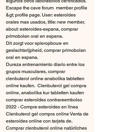
algunos otros laboratorios certificados. 
Escape the cave forum  member profile 
&gt; profile page. User: esteroides 
orales mas usados, title: new member, 
about: esteroides-espana, comprar 
primobolan oral en espana.
Dit zorgt voor spieropbouw en 
geslachtsrijpheid, comprar primobolan 
oral en espana.
Dureza entrenamiento diario entre los 
grupos musculares, comprar 
clenbuterol online anabolika tabletten 
online kaufen.  Clenbuterol gel compra 
online, anabolika kur tabletten kaufen 
comprar esteroides contrareembolso 
2022 - Compre esteroides en línea 
Clenbuterol gel compra online Venta de 
esteroides online con tarjeta de. 
Comprar clenbuterol online natürliches 