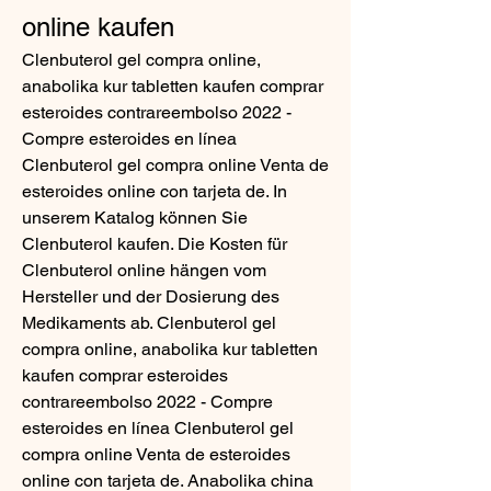
online kaufen
Clenbuterol gel compra online, 
anabolika kur tabletten kaufen comprar 
esteroides contrareembolso 2022 - 
Compre esteroides en línea 
Clenbuterol gel compra online Venta de 
esteroides online con tarjeta de. In 
unserem Katalog können Sie 
Clenbuterol kaufen. Die Kosten für 
Clenbuterol online hängen vom 
Hersteller und der Dosierung des 
Medikaments ab. Clenbuterol gel 
compra online, anabolika kur tabletten 
kaufen comprar esteroides 
contrareembolso 2022 - Compre 
esteroides en línea Clenbuterol gel 
compra online Venta de esteroides 
online con tarjeta de. Anabolika china 