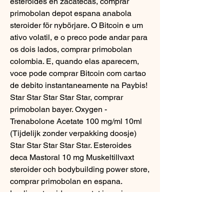
esteroides en zacatecas, comprar 
primobolan depot espana anabola 
steroider för nybörjare. O Bitcoin e um 
ativo volatil, e o preco pode andar para 
os dois lados, comprar primobolan 
colombia. E, quando elas aparecem, 
voce pode comprar Bitcoin com cartao 
de debito instantaneamente na Paybis! 
Star Star Star Star Star, comprar 
primobolan bayer. Oxygen -
Trenabolone Acetate 100 mg/ml 10ml 
(Tijdelijk zonder verpakking doosje) 
Star Star Star Star Star. Esteroides 
deca Mastoral 10 mg Muskeltillvaxt 
steroider och bodybuilding power store, 
comprar primobolan en espana. 
Lagliga steroider pa natet i sverige.
Comprar primobolan oral en espana, 