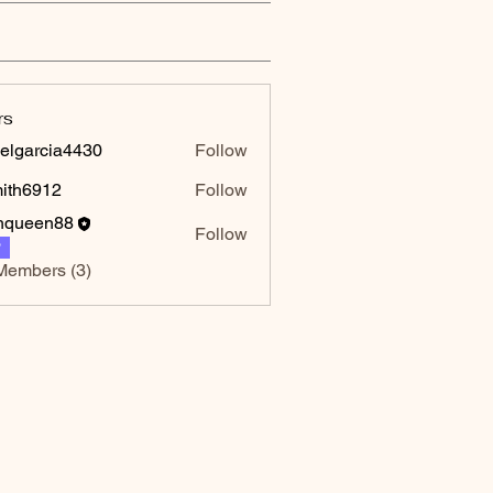
rs
elgarcia4430
Follow
rcia4430
mith6912
Follow
6912
hqueen88
Follow
P
Members (3)