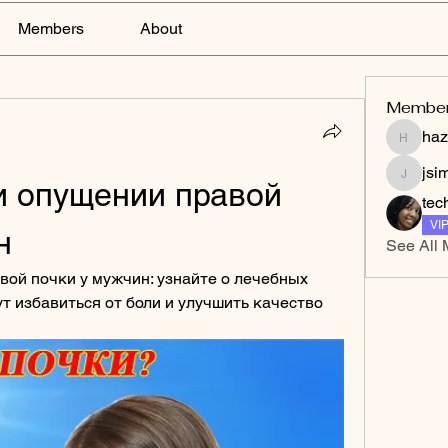
Members
About
Membe
haz
hazelga
jsi
и опущении правой 
jsimith
tec
VI
н
See All 
вой почки у мужчин: узнайте о лечебных 
т избавиться от боли и улучшить качество 