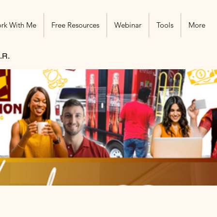
rk With Me
Free Resources
Webinar
Tools
More
.R.