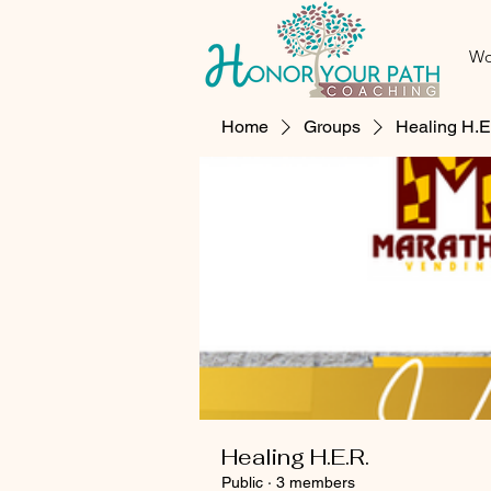
Wo
Home
Groups
Healing H.E
Healing H.E.R.
Public
·
3 members