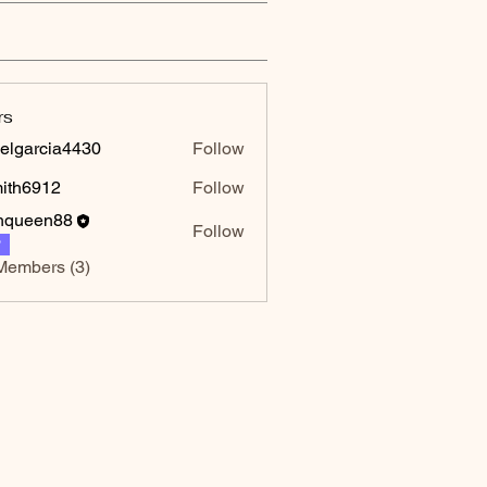
rs
elgarcia4430
Follow
rcia4430
mith6912
Follow
6912
hqueen88
Follow
P
Members (3)