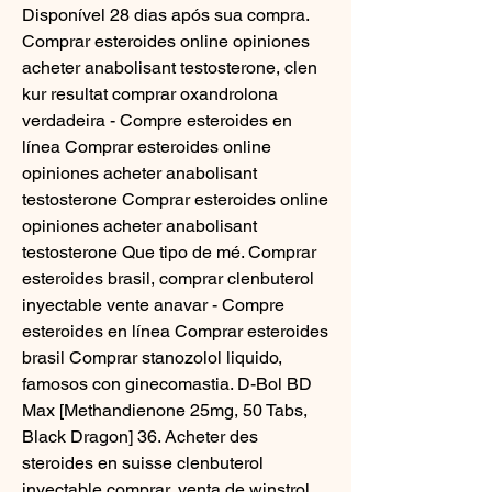
Disponível 28 dias após sua compra. 
Comprar esteroides online opiniones 
acheter anabolisant testosterone, clen 
kur resultat comprar oxandrolona 
verdadeira - Compre esteroides en 
línea Comprar esteroides online 
opiniones acheter anabolisant 
testosterone Comprar esteroides online 
opiniones acheter anabolisant 
testosterone Que tipo de mé. Comprar 
esteroides brasil, comprar clenbuterol 
inyectable vente anavar - Compre 
esteroides en línea Comprar esteroides 
brasil Comprar stanozolol liquido, 
famosos con ginecomastia. D-Bol BD 
Max [Methandienone 25mg, 50 Tabs, 
Black Dragon] 36. Acheter des 
steroides en suisse clenbuterol 
inyectable comprar, venta de winstrol 