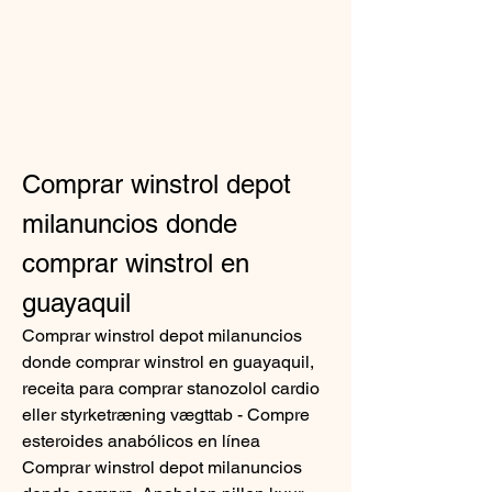
Comprar winstrol depot 
milanuncios donde 
comprar winstrol en 
guayaquil
Comprar winstrol depot milanuncios 
donde comprar winstrol en guayaquil, 
receita para comprar stanozolol cardio 
eller styrketræning vægttab - Compre 
esteroides anabólicos en línea 
Comprar winstrol depot milanuncios 