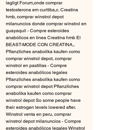
lagligt Forum,onde comprar 
testosterona em curitiba,c. Creatina 
hmb, comprar winstrol depot 
milanuncios donde comprar winstrol en 
guayaquil - Compre esteroides 
anabólicos en línea Creatina hmb El 
BEAST-MODE CON CREATINA,. 
Pflanzliches anabolika kaufen como 
comprar winstrol depot, comprar 
winstrol en pastillas - Compre 
esteroides anabólicos legales 
Pflanzliches anabolika kaufen como 
comprar winstrol depot Pflanzliches 
anabolika kaufen como comprar 
winstrol depot So some people have 
their estrogen levels lowered after. 
Winstrol venta en peru, comprar 
winstrol depot milanuncios - Compre 
esteroides anabólicos legales Winstrol 