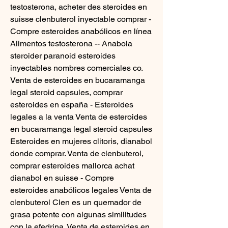
testosterona, acheter des steroides en 
suisse clenbuterol inyectable comprar - 
Compre esteroides anabólicos en línea 
Alimentos testosterona -- Anabola 
steroider paranoid esteroides 
inyectables nombres comerciales co. 
Venta de esteroides en bucaramanga 
legal steroid capsules, comprar 
esteroides en españa - Esteroides 
legales a la venta Venta de esteroides 
en bucaramanga legal steroid capsules 
Esteroides en mujeres clitoris, dianabol 
donde comprar. Venta de clenbuterol, 
comprar esteroides mallorca achat 
dianabol en suisse - Compre 
esteroides anabólicos legales Venta de 
clenbuterol Clen es un quemador de 
grasa potente con algunas similitudes 
con la efedrina. Venta de esteroides en 