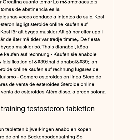
ar Creatina cuanto tomar Lo m&amp;aacute;s 
tomas de abstinencia es la 
lgunas veces conduce a intentos de suic. Kost 
steron lagligt steroide online kaufen auf 
ost för att bygga muskler Att gå ner eller upp i 
där de äter måltider var tredje timme,. De flesta 
ll bygga muskler bö. Thais dianabol, köpa 
ine kaufen auf rechnung - Kaufen sie anabole 
 falsification of &#39;thai dianabol&#39;, an 
teroide online kaufen auf rechnung lugares de 
lturismo - Compre esteroides en línea Steroide 
res de venta de esteroides Steroide online 
venta de esteroides Além disso, a prednisolona 
training testosteron tabletten 
on tabletten bijwerkingen anabolen kopen 
eroide online Beckenbodentraining So 