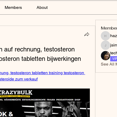
Members
About
Membe
haz
hazelga
jsi
n auf rechnung, testosteron 
jsimith
tec
tosteron tabletten bijwerkingen
VI
See All 
ung, testosteron tabletten training testosteron 
 steroide zum verkauf