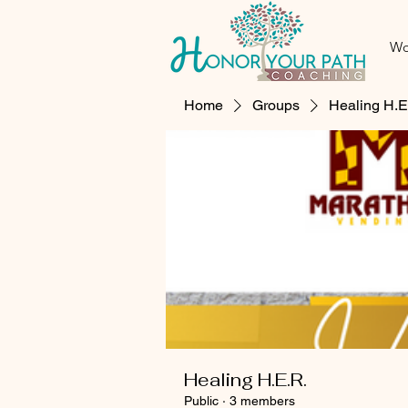
Wo
Home
Groups
Healing H.E
Healing H.E.R.
Public
·
3 members