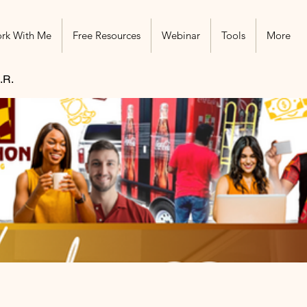
rk With Me
Free Resources
Webinar
Tools
More
.R.