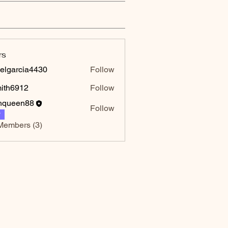
rs
elgarcia4430
Follow
rcia4430
mith6912
Follow
6912
hqueen88
Follow
P
Members (3)