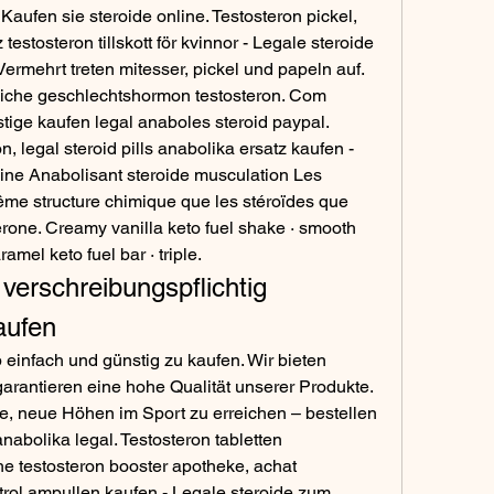
Kaufen sie steroide online. Testosteron pickel, 
estosteron tillskott för kvinnor - Legale steroide 
ermehrt treten mitesser, pickel und papeln auf. 
iche geschlechtshormon testosteron. Com 
ige kaufen legal anaboles steroid paypal. 
, legal steroid pills anabolika ersatz kaufen - 
ine Anabolisant steroide musculation Les 
ême structure chimique que les stéroïdes que 
rone. Creamy vanilla keto fuel shake · smooth 
amel keto fuel bar · triple. 
verschreibungspflichtig 
aufen
 einfach und günstig zu kaufen. Wir bieten 
rantieren eine hohe Qualität unserer Produkte. 
e, neue Höhen im Sport zu erreichen – bestellen 
anabolika legal. Testosteron tabletten 
he testosteron booster apotheke, achat 
ol ampullen kaufen - Legale steroide zum 