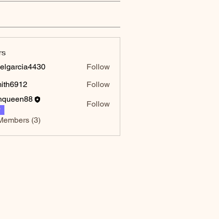
rs
elgarcia4430
Follow
rcia4430
mith6912
Follow
6912
hqueen88
Follow
P
Members (3)