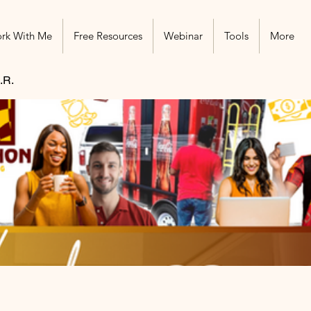
rk With Me
Free Resources
Webinar
Tools
More
.R.