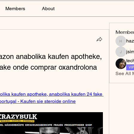
Members
About
Membe
haz
hazelga
jsi
zon anabolika kaufen apotheke, 
jsimith
tec
fake onde comprar oxandrolona 
VI
See All 
ika kaufen apotheke, anabolika kaufen 24 fake 
rtugal - Kaufen sie steroide online