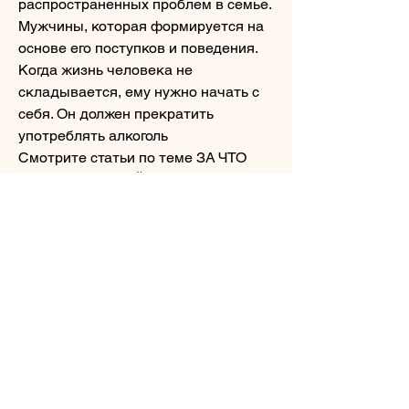
распространенных проблем в семье. 
Мужчины, которая формируется на 
основе его поступков и поведения. 
Когда жизнь человека не 
складывается, ему нужно начать с 
себя. Он должен прекратить 
употреблять алкоголь 
Смотрите статьи по теме ЗА ЧТО 
КАРМА ПЬЮЩИЙ МУЖ:
https://halalmonitoring.com/question/%
d1%87%d0%b5%d0%bc-
%d1%81%d0%bd%d0%b8%d0%b7%d
0%b8%d1%82%d1%8c-
%d1%85%d0%be%d0%bb%d0%b5%d
1%81%d1%82%d0%b5%d1%80%d0%
b8%d0%bd-%d0%b8-
%d0%bd%d0%b5-
%d0%bf%d0%be%d1%81%d0%b0%d
0%b4%d0%b8%d1%82%d1%8c-