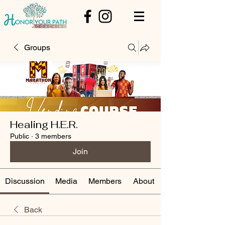
Groups
Healing H.E.R.
Public
·
3 members
Join
Discussion
Media
Members
About
Back