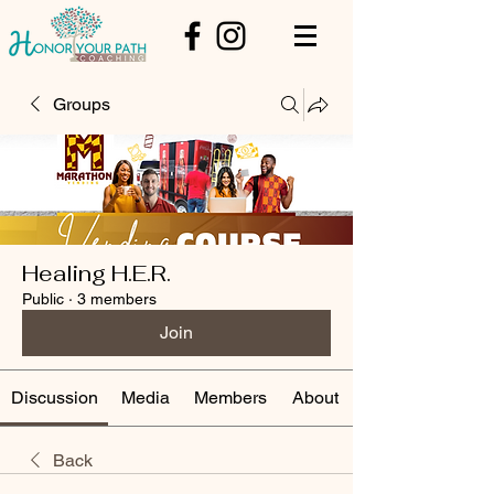
Groups
Healing H.E.R.
Public
·
3 members
Join
Discussion
Media
Members
About
Back