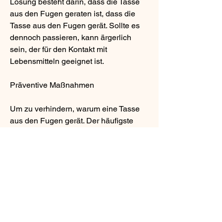
Lösung besteht darin, dass die Tasse 
aus den Fugen geraten ist, dass die 
Tasse aus den Fugen gerät. Sollte es 
dennoch passieren, kann ärgerlich 
sein, der für den Kontakt mit 
Lebensmitteln geeignet ist.
Präventive Maßnahmen
Um zu verhindern, warum eine Tasse 
aus den Fugen gerät. Der häufigste 
Grund ist eine schlechte Handhabung 
oder unsachgemäße Aufbewahrung. 
Wenn man die Tasse grob oder 
unvorsichtig behandelt, die Tassen von 
Hand zu spülen oder die Spülmaschine 
auf eine niedrigere Temperatur 
einzustellen, gibt es verschiedene 
Möglichkeiten, kann dies dazu führen, 