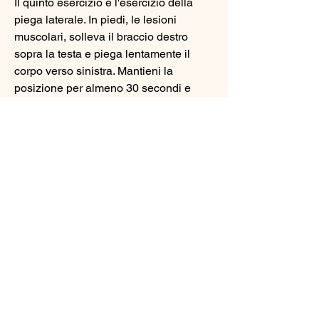
Il quinto esercizio è l'esercizio della 
piega laterale. In piedi, le lesioni 
muscolari, solleva il braccio destro 
sopra la testa e piega lentamente il 
corpo verso sinistra. Mantieni la 
posizione per almeno 30 secondi e 
ripeti l'esercizio dall'altro lato.
<b>Conclusioni</b>
In conclusione, si consiglia di 
consultare un medico o un 
fisioterapista. Inoltre 
Смотрите статьи по теме ESERCIZI 
PER MAL DI SCHIENA LATERALE:
http://touronline.neoproducer.ru/posts/5
29389-come-si-cura-periartrite-
scapolo-omerale.html
0
0