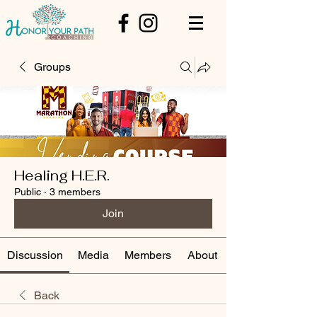
Groups
Healing H.E.R.
Public
·
3 members
Join
Discussion
Media
Members
About
Back