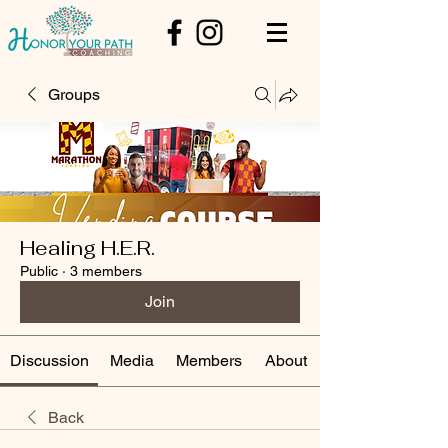
Groups
Healing H.E.R.
Public
·
3 members
Join
Discussion
Media
Members
About
Back