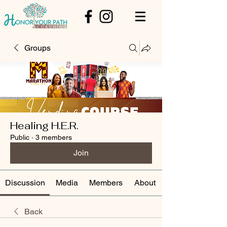
Groups
Healing H.E.R.
Public
·
3 members
Join
Discussion
Media
Members
About
Back