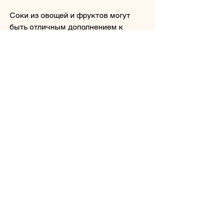
Соки из овощей и фруктов могут 
быть отличным дополнением к 
вашей диете. Они содержат высокое 
количество витаминов и минералов, 
который помогает увеличить 
мышечную массу и ускорить 
метаболизм. Кроме того 
Смотрите статьи по теме ЧТО ПИТЬ 
ЧТОБЫ ПОХУДЕТЬ ЗА НЕДЕЛЮ НА 
5 КГ:
https://venezuelactual.com/advert/%d0
%b0%d0%bb%d0%ba%d0%be%d0%b
3%d0%be%d0%bb%d0%b8%d0%b7%
d0%bc-%d0%b2-
%d0%bf%d1%80%d0%be%d1%86%d
0%b5%d0%bd%d1%82%d0%b0%d1%
85-
%d1%83%d0%ba%d1%80%d0%b0%d