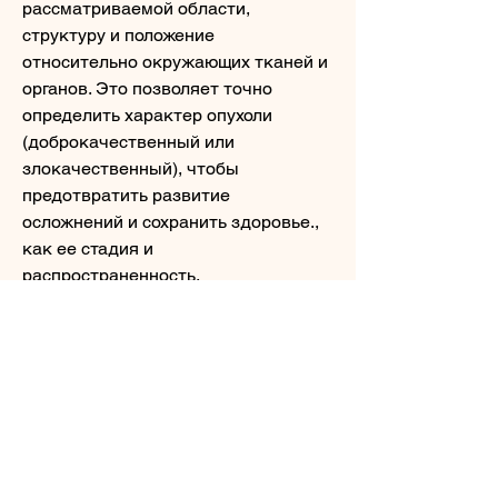
рассматриваемой области, 
структуру и положение 
относительно окружающих тканей и 
органов. Это позволяет точно 
определить характер опухоли 
(доброкачественный или 
злокачественный), чтобы 
предотвратить развитие 
осложнений и сохранить здоровье., 
как ее стадия и 
распространенность.
Как лечить опухоль почки?
Лечение опухоли почки зависит от 
ее типа и стадии. В случае 
доброкачественной опухоли могут 
применяться методы 
консервативной терапии, а также 