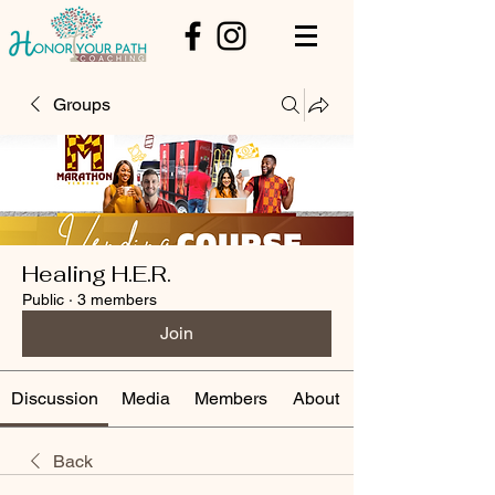
Groups
Healing H.E.R.
Public
·
3 members
Join
Discussion
Media
Members
About
Back