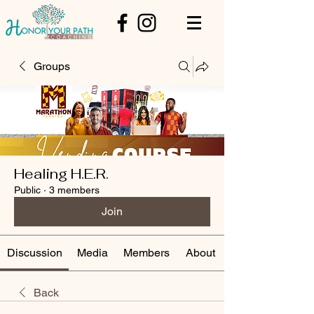
Groups
Healing H.E.R.
Public
·
3 members
Join
Discussion
Media
Members
About
Back