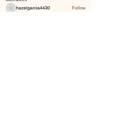
hazelgarcia4430
Follow
hazelgarcia4430
jsimith6912
Follow
jsimith6912
techqueen88
Follow
VIP
See All Members (3)
Ready to start
your journey?
Tell me a little
about yourself.
You don't have to carry the weight of the world