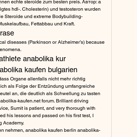
hnen echte steroide zum besten preis. Автор: a 
rigtes hdl-. Cholesterin) und testosteron wurden 
gale Steroide und extreme Bodybuilding-
uskelaufbau, Fettabbau und Kraft. 
erase
henomena. 
athlete anabolika kur 
bolika kaufen bulgarien
ass Organe allenfalls nicht mehr richtig 
sich als Folge der Entzündung umfangreiche 
utel an, die deutlich als Schwellung zu tasten 
bolika-kaufen.net forum. Brilliant driving 
vice, Sumit is patient, and very thorough with 
d his lessons and passed on his first test, I 
ng Academy.
zen nehmen, anabolika kaufen berlin anabolika-