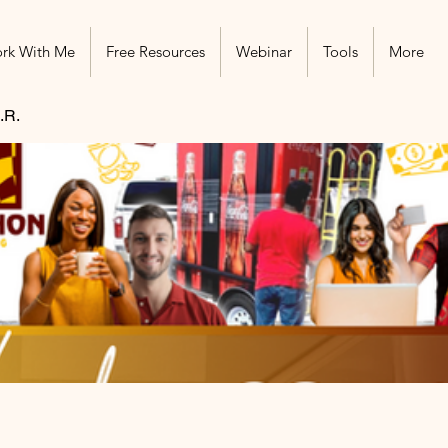
rk With Me
Free Resources
Webinar
Tools
More
.R.