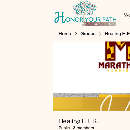
Wo
Home
Groups
Healing H.E
Healing H.E.R.
Public
·
3 members