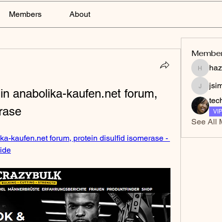
Members
About
Membe
haz
hazelga
jsi
in anabolika-kaufen.net forum, 
jsimith
tec
erase
VI
See All 
a-kaufen.net forum, protein disulfid isomerase - 
oide