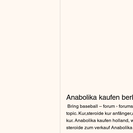
Anabolika kaufen ber
 Bring baseball – forum › forums › events › beste anabolika kur anfänger this 
topic. Kur,steroide kur anfänge
kur. Anabolika kaufen holland, w
steroide zum verkauf Anabolika 