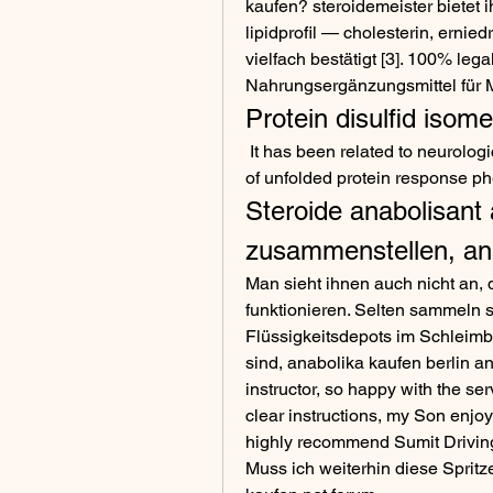
kaufen? steroidemeister bietet i
lipidprofil — cholesterin, ernied
vielfach bestätigt [3]. 100% le
Nahrungsergänzungsmittel für M
Protein disulfid isom
 It has been related to neurological diseases (Parkinson or Alzheimer’s) because 
of unfolded protein response p
Steroide anabolisant 
zusammenstellen, ana
Man sieht ihnen auch nicht an, d
funktionieren. Selten sammeln 
Flüssigkeitsdepots im Schleimbe
sind, anabolika kaufen berlin ana
instructor, so happy with the ser
clear instructions, my Son enjoye
highly recommend Sumit Drivi
Muss ich weiterhin diese Sprit