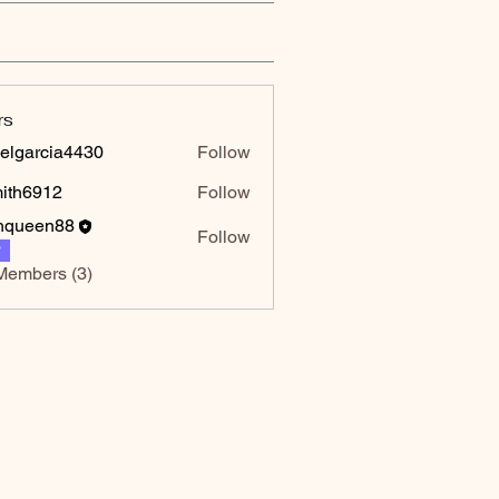
rs
elgarcia4430
Follow
rcia4430
mith6912
Follow
6912
hqueen88
Follow
P
Members (3)