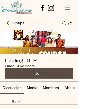
Groups
Healing H.E.R.
Public
·
3 members
Join
Discussion
Media
Members
About
Back