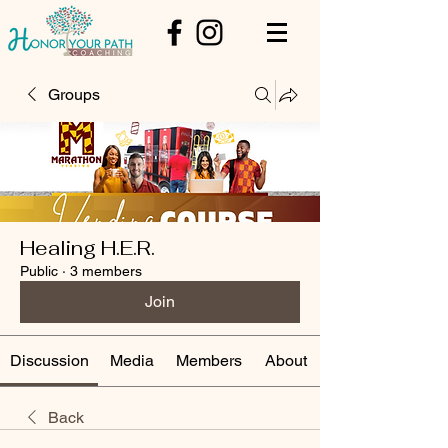
Groups
Healing H.E.R.
Public
·
3 members
Join
Discussion
Media
Members
About
Back