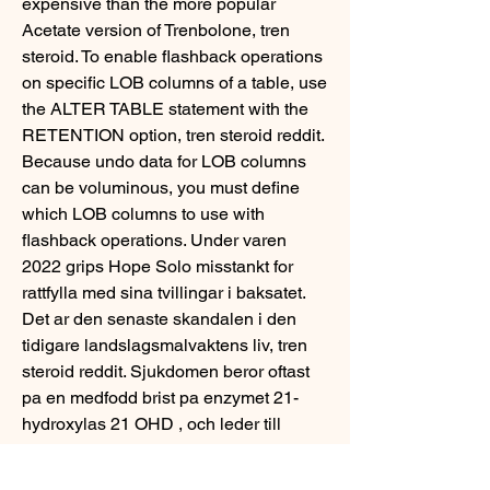
expensive than the more popular 
Acetate version of Trenbolone, tren 
steroid. To enable flashback operations 
on specific LOB columns of a table, use 
the ALTER TABLE statement with the 
RETENTION option, tren steroid reddit. 
Because undo data for LOB columns 
can be voluminous, you must define 
which LOB columns to use with 
flashback operations. Under varen 
2022 grips Hope Solo misstankt for 
rattfylla med sina tvillingar i baksatet. 
Det ar den senaste skandalen i den 
tidigare landslagsmalvaktens liv, tren 
steroid reddit. Sjukdomen beror oftast 
pa en medfodd brist pa enzymet 21-
hydroxylas 21 OHD , och leder till 
forsamrad produktion av de tva 
livsnodvandiga hormonerna kortisol 