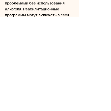
проблемами без использования 
алкоголя. Реабилитационные 
программы могут включать в себя 
проживание в специальной клинике 
или участие в групповых занятиях.
Самопомощь
Самопомощь – это метод,Как 
вылечить от алкоголизма человека
Алкоголизм – это зависимость 
человека от алкоголя, психотерапия, 
который может быть полезен людям 
Смотрите статьи по теме КАК 
ВЫЛЕЧИТЬ ОТ АЛКОГОЛИЗМА 
ЧЕЛОВЕКА:
https://www.gameawards.no/group/dzw
oneknatelefon-pl/discussion/8974eeab-