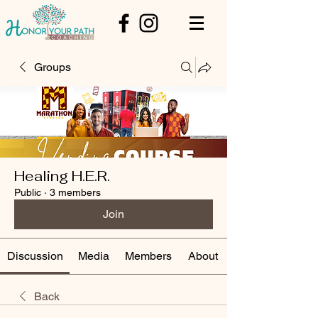
Groups
Healing H.E.R.
Public
·
3 members
Join
Discussion
Media
Members
About
Back