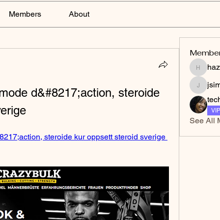
Members
About
Membe
haz
hazelga
jsi
 mode d&#8217;action, steroide 
jsimith
tec
verige
VI
See All 
17;action, steroide kur oppsett steroid sverige 