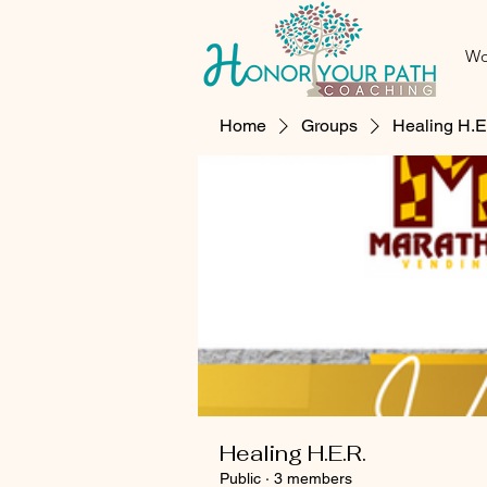
Wo
Home
Groups
Healing H.E
Healing H.E.R.
Public
·
3 members