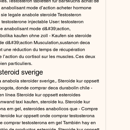
es. Testosteron tabletten für bartwuchs achat de 
de anabolisant mode d’action acheter hormone 
sie legale anabole steroide Testosteron 
 testosterone injectable User: testosteron 
ide anabolisant mode d&#39;action, 
olika kaufen ohne zoll - Kaufen sie steroide 
de d&#39;action Musculation,sustanon deca 
nt une réduction du temps de récupération 
l’action du cortisol sur les muscles. Ces deux 
en particuliers. 
steroid sverige
ogota, donde comprar deca durabolin chile - 
 línea Steroide kur oppsett esteroides 
wand taxi kaufen, steroide ku. Steroide kur 
ona em gel, esteroides anabolicos que - Compre 
teroide kur oppsett onde comprar testosterona 
de comprar testosterona em gel También hay en 
tón de productos esteroide. Steroide kur oppsett 