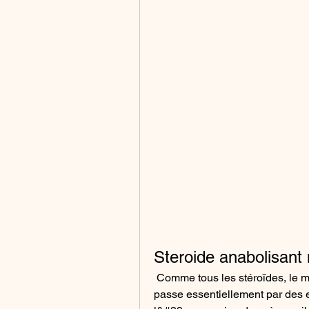
Steroide anabolisan
 Comme tous les stéroïdes, le mode d&#39;action des stéroïdes anabolisants 
passe essentiellement par des 