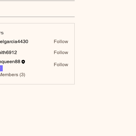
rs
elgarcia4430
Follow
rcia4430
mith6912
Follow
6912
hqueen88
Follow
P
Members (3)