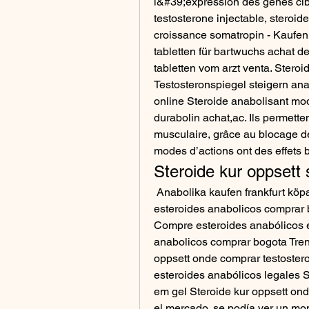
l&#39;expression des gènes cibl
testosterone injectable, steroi
croissance somatropin - Kaufen 
tabletten für bartwuchs achat de
tabletten vom arzt venta. Stero
Testosteronspiegel steigern anab
online Steroide anabolisant mo
durabolin achat,ac. Ils permette
musculaire, grâce au blocage de 
modes d’actions ont des effets bi
Steroide kur oppsett 
 Anabolika kaufen frankfurt köpa anabola steroider sverige,. Steroide kur oppsett 
esteroides anabolicos comprar b
Compre esteroides anabólicos en
anabolicos comprar bogota Trenn
oppsett onde comprar testoster
esteroides anabólicos legales S
em gel Steroide kur oppsett on
el mercado, se podía ver un mon