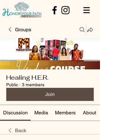
Groups
Healing H.E.R.
Public
·
3 members
Join
Discussion
Media
Members
About
Back