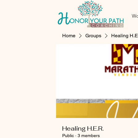
Wo
Home
Groups
Healing H.E
Healing H.E.R.
Public
·
3 members