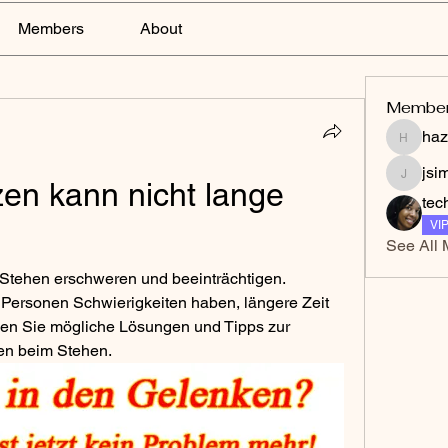
Members
About
Membe
haz
hazelga
jsi
n kann nicht lange 
jsimith
tec
VI
See All 
ehen erschweren und beeinträchtigen. 
Personen Schwierigkeiten haben, längere Zeit 
ken Sie mögliche Lösungen und Tipps zur 
n beim Stehen.