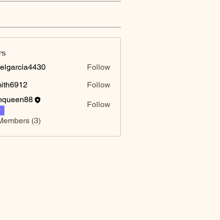
rs
elgarcia4430
Follow
rcia4430
mith6912
Follow
6912
hqueen88
Follow
P
Members (3)