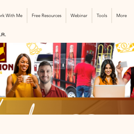
rk With Me
Free Resources
Webinar
Tools
More
.R.