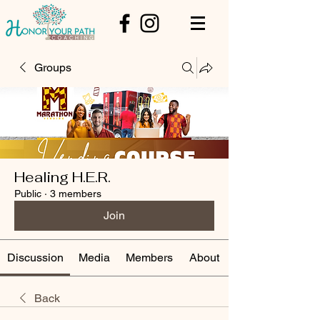
Groups
Healing H.E.R.
Public
·
3 members
Join
Discussion
Media
Members
About
Back