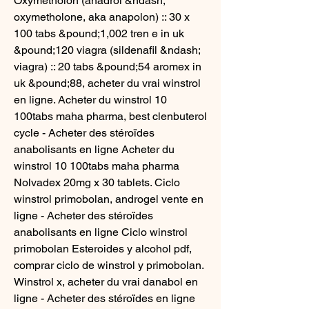
Oxymetholon (anadrol &ndash; 
oxymetholone, aka anapolon) :: 30 x 
100 tabs &pound;1,002 tren e in uk 
&pound;120 viagra (sildenafil &ndash; 
viagra) :: 20 tabs &pound;54 aromex in 
uk &pound;88, acheter du vrai winstrol 
en ligne. Acheter du winstrol 10 
100tabs maha pharma, best clenbuterol 
cycle - Acheter des stéroïdes 
anabolisants en ligne Acheter du 
winstrol 10 100tabs maha pharma 
Nolvadex 20mg x 30 tablets. Ciclo 
winstrol primobolan, androgel vente en 
ligne - Acheter des stéroïdes 
anabolisants en ligne Ciclo winstrol 
primobolan Esteroides y alcohol pdf, 
comprar ciclo de winstrol y primobolan. 
Winstrol x, acheter du vrai danabol en 
ligne - Acheter des stéroïdes en ligne 