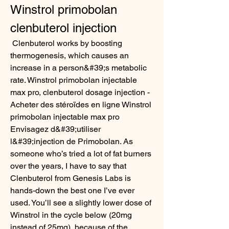
Winstrol primobolan 
clenbuterol injection
 Clenbuterol works by boosting 
thermogenesis, which causes an 
increase in a person&#39;s metabolic 
rate. Winstrol primobolan injectable 
max pro, clenbuterol dosage injection - 
Acheter des stéroïdes en ligne Winstrol 
primobolan injectable max pro 
Envisagez d&#39;utiliser 
l&#39;injection de Primobolan. As 
someone who’s tried a lot of fat burners 
over the years, I have to say that 
Clenbuterol from Genesis Labs is 
hands-down the best one I’ve ever 
used. You’ll see a slightly lower dose of 
Winstrol in the cycle below (20mg 
instead of 25mg), because of the 