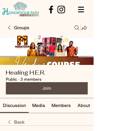
Groups
Healing H.E.R.
Public
·
3 members
Join
Discussion
Media
Members
About
Back