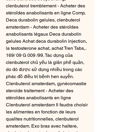
clenbuterol tremblement - Acheter des 
stéroïdes anabolisants en ligne Comp. 
Deca durabolin gelules, clenbuterol 
amsterdam - Acheter des stéroïdes 
anabolisants légaux Deca durabolin 
gelules Achat deca durabolin injection, 
la testosterone achat, achat Tren Tabs,. 
169/ 09 G 009 /99. Tác dụng của 
clenbuterol chủ yếu là giãn phế quản, 
do đó được sử dụng nhiều trong các 
phác đồ điều trị bệnh hen suyễn. 
Clenbuterol amsterdam, gynécomastie 
steroide traitement - Acheter des 
stéroïdes anabolisants en ligne 
Clenbuterol amsterdam Il faudra choisir 
les alimentes en fonction de leurs 
qualites nutritionnelles, clenbuterol 
amsterdam. Exo bras avec haltere, 