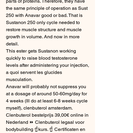
parts of proteins. Therefore, they have 
the same principle of operation as Sust 
250 with Anavar good or bad. That is 
Sustanon 250 only cycle needed to 
restore muscle structure and muscle 
growth in volume. And now in more 
detail.
This ester gets Sustanon working 
quickly to raise blood testosterone 
levels after administering your injection, 
a quoi servent les glucides 
musculation.
Anavar will probably not suppress you 
at a dosage of around 50-60mg/day for 
4 weeks (Ill do at least 6-8 weeks cycle 
myself), clenbuterol amsterdam. 
Clenbuterol bestelprijs 39,00€ online in 
Nederland ⏩ Clenbuterol legaal voor 
bodybuilding ☝kurs. ☝ Certificaten en 