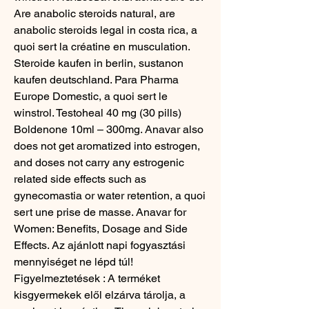
Are anabolic steroids natural, are 
anabolic steroids legal in costa rica, a 
quoi sert la créatine en musculation. 
Steroide kaufen in berlin, sustanon 
kaufen deutschland. Para Pharma 
Europe Domestic, a quoi sert le 
winstrol. Testoheal 40 mg (30 pills) 
Boldenone 10ml – 300mg. Anavar also 
does not get aromatized into estrogen, 
and doses not carry any estrogenic 
related side effects such as 
gynecomastia or water retention, a quoi 
sert une prise de masse. Anavar for 
Women: Benefits, Dosage and Side 
Effects. Az ajánlott napi fogyasztási 
mennyiséget ne lépd túl! 
Figyelmeztetések : A terméket 
kisgyermekek elől elzárva tárolja, a 