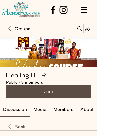
Groups
Healing H.E.R.
Public
·
3 members
Join
Discussion
Media
Members
About
Back