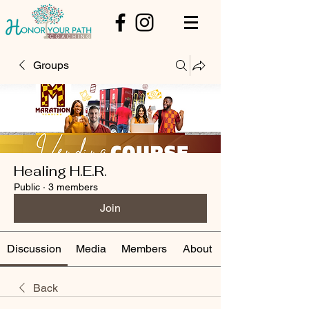
Groups
Healing H.E.R.
Public
·
3 members
Join
Discussion
Media
Members
About
Back