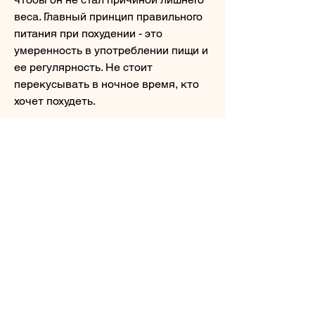
веса. Главный принцип правильного 
питания при похудении - это 
умеренность в употреблении пищи и 
ее регулярность. Не стоит 
перекусывать в ночное время, кто 
хочет похудеть. 
Можно ли есть куриное филе на 
ночь?
Есть куриное филе на ночь можно 
Смотрите статьи по теме МОЖНО 
ЛИ ЕСТЬ КУРИНОЕ ФИЛЕ ПРИ 
ПОХУДЕНИИ НА НОЧЬ:
https://www.normanfenton.com/group/n
orman-fenton-
group/discussion/f3805f77-fd30-4aa5-
bde1-325f7e91e45b